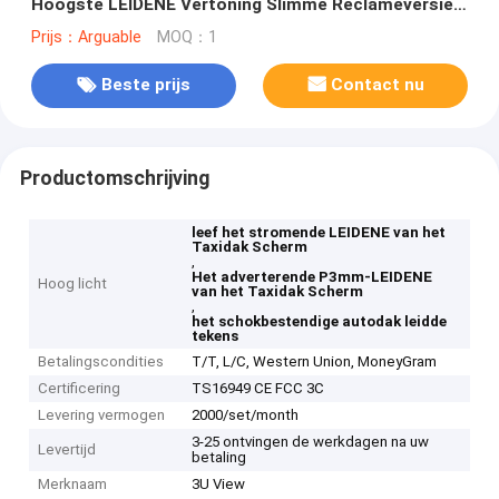
Hoogste LEIDENE Vertoning Slimme Reclameversie
Taxiteken
Prijs：Arguable
MOQ：1
Beste prijs
Contact nu
Productomschrijving
leef het stromende LEIDENE van het
Taxidak Scherm
,
Het adverterende P3mm-LEIDENE
Hoog licht
van het Taxidak Scherm
,
het schokbestendige autodak leidde
tekens
Betalingscondities
T/T, L/C, Western Union, MoneyGram
Certificering
TS16949 CE FCC 3C
Levering vermogen
2000/set/month
3-25 ontvingen de werkdagen na uw
Levertijd
betaling
Merknaam
3U View