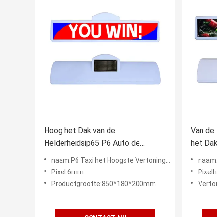
Hoog het Dak van de
Van de
Helderheidsip65 P6 Auto de
het Dak
Taxiaanplakbord van het
Douane
naam:P6 Taxi het Hoogste Vertoning Video Digitale 4G Reclamescherm
naam:Tax
Reclameteken
Pixel:6mm
Pixel
Productgrootte:850*180*200mm
Verto