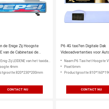
 de Enige Zij Hoogste
P6 4G taxi?en Digitale Dak
 van de Cabinetaxi de
Videoadvertenties voor Auto
eid het Schermvertoning
Adverterend het Scherm
-Zij LEIDENE van het taxidak Digitale Vertoning
Naam:P6 Taxi het Hoogste Vertoning Video Digitale 4
hoogte:4mm
Pixel:6mm
ctgrootte:820*230*200mm
Productgrootte:810*160*
CONTACT NU
CONTACT NU