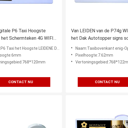
itale P6 Taxi Hoogste
Van LEIDEN van de P74g WI
 het Schermteken 4G WIFI
het Dak Autotopper signs s
or Autodak 25W
for vehicle Reclame
axi het Hoogste LEIDENE Digitale Vertoningsscherm 4G
Naam:Taxibovenkant enig-Opgeruimde LEIDE
hoogte:6mm
Pixelhoogte:7.62mm
ningsgebied:768*120mm
Vertoningsgebied:768*122
CONTACT NU
CONTACT NU