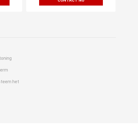
CONTACT NU
toning
herm
steem het