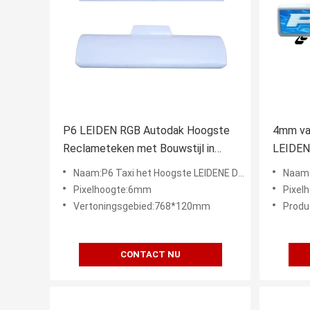
P6 LEIDEN RGB Autodak Hoogste
4mm van
Reclameteken met Bouwstijl in
LEIDENE
GPS
Helderh
Naam:P6 Taxi het Hoogste LEIDENE Digitale Vertoningsscherm 4G
Naam:Enig
4500cd
Pixelhoogte:6mm
Pixel
Vertoningsgebied:768*120mm
Produ
CONTACT NU