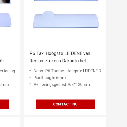
P6 Taxi Hoogste LEIDENE van
's
Reclametekens Dakauto het
Reclamescherm 4G WIFI GPS
G Reclamescherm
Naam:P6 Taxi het Hoogste LEIDENE Digitale Vertoningsscherm 4G
Pixelhoogte:6mm
190mm
Vertoningsgebied:768*120mm
CONTACT NU