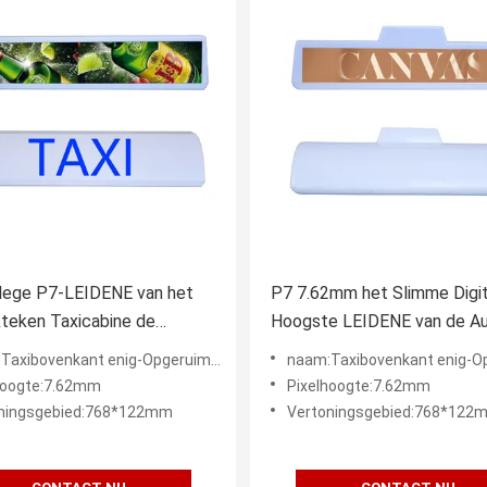
 lege P7-LEIDENE van het
P7 7.62mm het Slimme Digi
teken Taxicabine de
Hoogste LEIDENE van de Au
auto Topper Signs 20W
Scherm voor Dak die 5V adv
ibovenkant enig-Opgeruimde LEIDENE Vertoning
naam:Taxibovenkant enig-Opgeruimde LEIDEN
hoogte:7.62mm
Pixelhoogte:7.62mm
ningsgebied:768*122mm
Vertoningsgebied:768*122