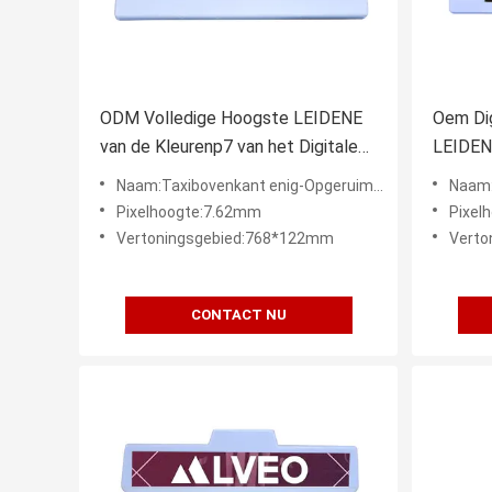
ODM Volledige Hoogste LEIDENE
Oem Dig
van de Kleurenp7 van het Digitale
LEIDEN
Taxi het Tekenvertoning het
GPS vo
Naam:Taxibovenkant enig-Opgeruimde LEIDENE Vertoning
Naam:P6 T
Schermdak
Pixelhoogte:7.62mm
Pixel
Vertoningsgebied:768*122mm
Verto
CONTACT NU