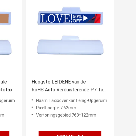
tale
Hoogste LEIDENE van de
totaxi
RoHS Auto Verduisterende P7 Taxi
erteren
het Schermvertoning voor Autodak
E Vertoning
Naam:Taxibovenkant enig-Opgeruimde LEIDENE Vertoning
Pixelhoogte:7.62mm
mm
Vertoningsgebied:768*122mm