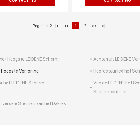
CONTACT NU
CONTACT NU
Page 1 of 2
|<
<<
1
2
>>
>|
 het Hoogste LEIDENE Scherm
Achterruit LEIDENE Ver
 Hoogste Vertoning
Hoofdsteunlcd het Sc
r het LEIDENE Scherm
Van de LEIDENE het Sy
Schermcontrole
niversele Steunen van het Dakrek