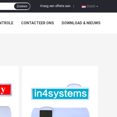
Vraag een offerte aan
Zoeken
|
Dutch
NTROLE
CONTACTEER ONS
DOWNLOAD & NIEUWS