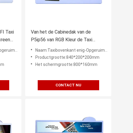
FI Taxi
Van het de Cabinedak van de
creen
P5ip56 van RGB Kleur de Taxi
Hoogste LEIDENE de Cabine
NE Vertoning
Naam:Taxibovenkant enig-Opgeruimde LEIDENE Vertoning
Toppers het Scherm4g WIFI Taxi
Productgrootte:840*200*200mm
mm
Het schermgrootte:800*160mm
CONTACT NU