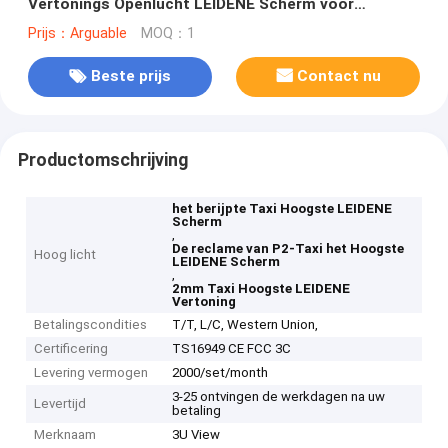
Vertonings Openlucht LEIDENE Scherm voor
Reclame
Prijs：Arguable
MOQ：1
Beste prijs
Contact nu
Productomschrijving
het berijpte Taxi Hoogste LEIDENE
Scherm
,
De reclame van P2-Taxi het Hoogste
Hoog licht
LEIDENE Scherm
,
2mm Taxi Hoogste LEIDENE
Vertoning
Betalingscondities
T/T, L/C, Western Union,
Certificering
TS16949 CE FCC 3C
Levering vermogen
2000/set/month
3-25 ontvingen de werkdagen na uw
Levertijd
betaling
Merknaam
3U View